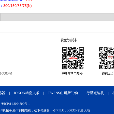
：
300/150/85/75(N)
务大厦9楼
感器
|
JOKON精密夹爪
|
TWSNS山耐斯气动
|
行星减速机
|
：
粤ICP备13004509号-1
OKON机械手,松下伺服电机，松下传感器，松下PLC，JOKON机器人地