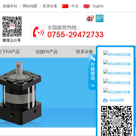
收藏本站
|
网站地图
|
联系全集
中文
English
松下FA产品
信捷FA产品
联系全集
销
售客服一
销
售客服二
销
售客服三
技
术支持
售
quanji88
后服务