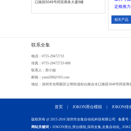
口路段5049号同安商务大厦9楼
定格推力
相关产品
联系全集
电话：0755-29472733
传真：0755-29472733-808
联系人：郑小姐
邮箱：yumi268@163.com
地址：深圳市光明新区公明街道松白路合水口路段5049号同安商
首页
|
JOKON滑台模组
|
JOKON传
版权所有 @ 2015-2016 深圳市全集自动化科技有限公司 备案号
网站关键词：
JOKON滑台,滑台模组,深圳全集,全集自动化 , J