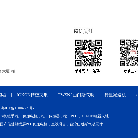
务大厦9楼
感器
|
JOKON精密夹爪
|
TWSNS山耐斯气动
|
行星减速机
|
：
粤ICP备13004509号-1
OKON机械手,松下伺服电机，松下传感器，松下PLC，JOKON机器人地
，国产信捷触摸屏PLC伺服电机，直线滑台，台湾山耐斯气动元件