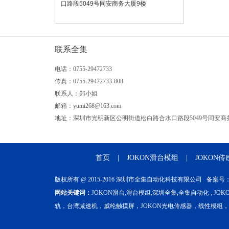
口路段5049号同安商务大厦9楼
联系全集
电话：0755-29472733
传真：0755-29472733-808
联系人：郑小姐
邮箱：yumi268@163.com
地址：深圳市光明新区公明街道松白路合水口路段5049号同安商
首页
|
JOKON滑台模组
|
JOKON传
版权所有 @ 2015-2016 深圳市全集自动化科技有限公司 备案号
网站关键词：
JOKON滑台,滑台模组,深圳全集,全集自动化 , J
轨，台湾减速机，威纶触摸屏，JOKON光电传感器，线性模组