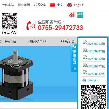
收藏本站
|
网站地图
|
联系全集
中文
English
松下FA产品
信捷FA产品
联系全集
销
售客服一
销
售客服二
销
售客服三
技
术支持
售
quanji88
后服务