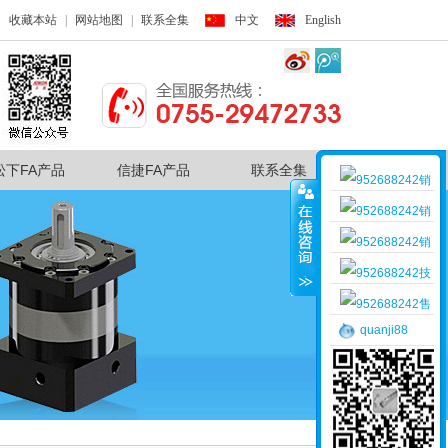
收藏本站
|
网站地图
|
联系全集
中文
English
松下FA产品
信捷FA产品
联系全集
销
售客服一
销
售客服二
销
售客服三
技
术支持
售
quanji88
后服务