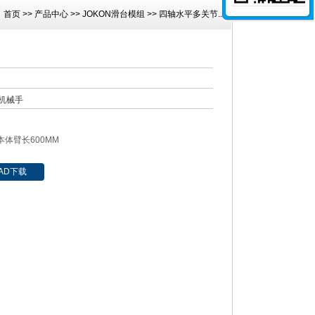
：
首页
>>
产品中心
>>
JOKON滑台模组
>>
四轴水平多关节...
机械手
,本体臂长600MM
AD下载