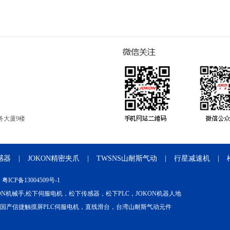
务大厦9楼
感器
|
JOKON精密夹爪
|
TWSNS山耐斯气动
|
行星减速机
|
：
粤ICP备13004509号-1
OKON机械手,松下伺服电机，松下传感器，松下PLC，JOKON机器人地
，国产信捷触摸屏PLC伺服电机，直线滑台，台湾山耐斯气动元件