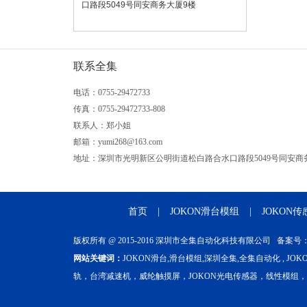
口路段5049号同安商务大厦9楼
联系全集
电话：0755-29472733
传真：0755-29472733-808
联系人：郑小姐
邮箱：yumi268@163.com
地址：深圳市光明新区公明街道松白路合水口路段5049号同安商
首页
|
JOKON滑台模组
|
JOKON传
版权所有 @ 2015-2016 深圳市全集自动化科技有限公司 备案号
网站关键词：
JOKON滑台,滑台模组,深圳全集,全集自动化 , J
轨，台湾减速机，威纶触摸屏，JOKON光电传感器，线性模组